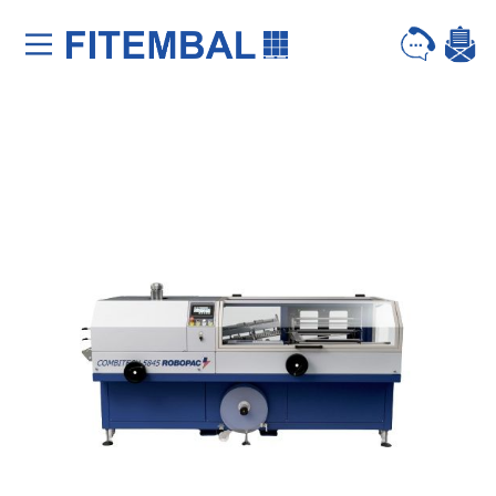
Saltar para o conteï¿½do principal da pï¿½gina