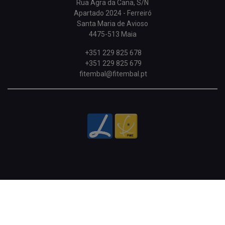
Rua Agra da Cana, S/N
Apartado 2024 - Ferreiró
Santa Maria de Avioso
4475-513 Maia
+351 229 825 678
+351 229 825 679
fitembal@fitembal.pt