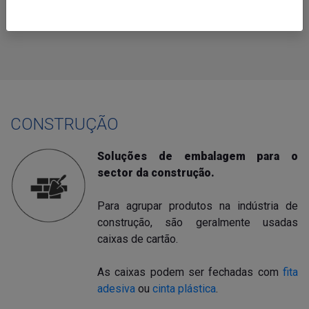
TÊXTIL
TIPOGRAFIAS
CONSTRUÇÃO
Soluções de embalagem para o
sector da construção
.
Para agrupar produtos na indústria de
construção, são geralmente usadas
caixas de cartão.
As caixas podem ser fechadas com
fita
adesiva
ou
cinta plástica
.