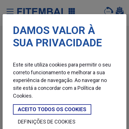
DAMOS VALOR À
Saltar para o conteï¿½do principal da pï¿½gina
SUA PRIVACIDADE
SOLUÇÕES DE EMBALAGEM
ADEGAS
AGRICULTURA
Este site utiliza cookies para permitir o seu
ALIMENTAR
correto funcionamento e melhorar a sua
ALUMÍNIO
experiência de navegação. Ao navegar no
CALÇADO
site está a concordar com a
Política de
CARTONAGENS
Cookies
.
CONSTRUÇÃO
FRIO
ACEITO TODOS OS COOKIES
LOGÍSTICA
DEFINIÇÕES DE COOKIES
MOBILIÁRIO