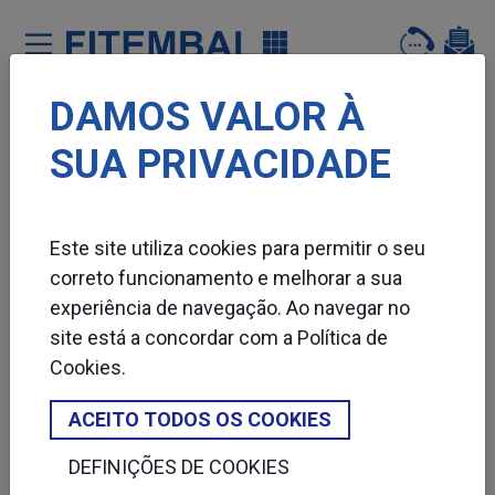
DAMOS VALOR À
Saltar para o conteï¿½do principal da pï¿½gina
SUA PRIVACIDADE
SOLDADURA EM L
Este site utiliza cookies para permitir o seu
correto funcionamento e melhorar a sua
experiência de navegação. Ao navegar no
site está a concordar com a
Política de
Cookies
.
ACEITO TODOS OS COOKIES
DEFINIÇÕES DE COOKIES