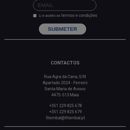
termos e condições
Li e aceito os
SUBMETER
CONTACTOS
Rua Agra da Cana, S/N
Apartado 2024 - Ferreiró
Santa Maria de Avioso
4475-513 Maia
+351 229 825 678
+351 229 825 679
fitembal@fitembal.pt