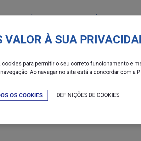
MÁQUINAS
CONSUMÍVEIS
SETOR
 VALOR À SUA PRIVACIDA
s Adesivas
Fita papel gomado
za cookies para permitir o seu correto funcionamento e m
 navegação. Ao navegar no site está a concordar com a
P
FITA PAPEL GOMAD
DEFINIÇÕES DE COOKIES
DOS OS COOKIES