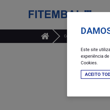
DAMOS
Saltar para o conteï¿½do principal da pï¿½gina
Consumíveis
Fita
Este site utili
experiência de
Cookies
.
ACEITO TO