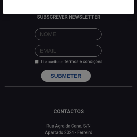
SUBSCREVER NEWSLETTER
termos e condições
Li e aceito os
SUBMETER
CONTACTOS
Rua Agra da Cana, S/N
Apartado 2024 - Ferreiró