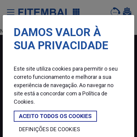
DAMOS VALOR À
Saltar para o conteï¿½do principal da pï¿½gina
Nenhum produto encontrado.
SUA PRIVACIDADE
FITEMBAL
Este site utiliza cookies para permitir o seu
SIGA-NOS
correto funcionamento e melhorar a sua
experiência de navegação. Ao navegar no
site está a concordar com a
Política de
Cookies
.
ACEITO TODOS OS COOKIES
DEFINIÇÕES DE COOKIES