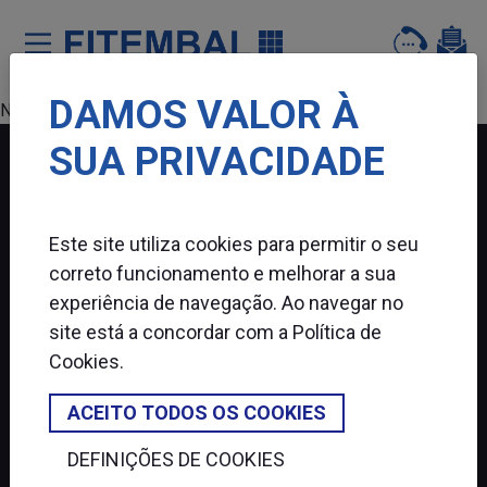
DAMOS VALOR À
Saltar para o conteï¿½do principal da pï¿½gina
Nenhum produto encontrado.
SUA PRIVACIDADE
FITEMBAL
Este site utiliza cookies para permitir o seu
SIGA-NOS
correto funcionamento e melhorar a sua
experiência de navegação. Ao navegar no
site está a concordar com a
Política de
Cookies
.
ACEITO TODOS OS COOKIES
DEFINIÇÕES DE COOKIES