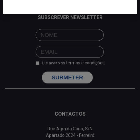
SUBSCREVER NEWSLETTER
termos e condições
Li e aceito os
SUBMETER
CONTACTOS
Rua Agra da Cana, S/N
Apartado 2024 - Ferreiró