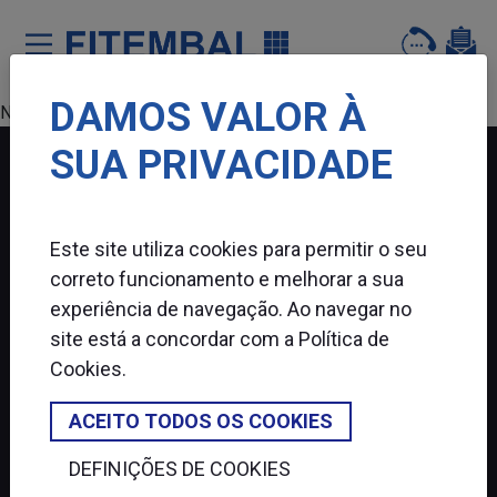
DAMOS VALOR À
Saltar para o conteï¿½do principal da pï¿½gina
Nenhum produto encontrado.
SUA PRIVACIDADE
FITEMBAL
Este site utiliza cookies para permitir o seu
SIGA-NOS
correto funcionamento e melhorar a sua
experiência de navegação. Ao navegar no
site está a concordar com a
Política de
Cookies
.
ACEITO TODOS OS COOKIES
DEFINIÇÕES DE COOKIES