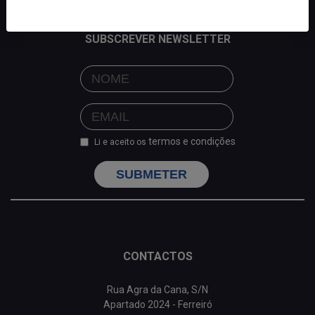
SUBSCREVER NEWSLETTER
termos e condições
Li e aceito os
SUBMETER
CONTACTOS
Rua Agra da Cana, S/N
Apartado 2024 - Ferreiró