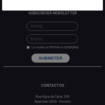
SUBSCREVER NEWSLETTER
termos e condições
Li e aceito os
SUBMETER
CONTACTOS
Rua Agra da Cana, S/N
Apartado 2024 - Ferreiró