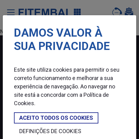
DAMOS VALOR À
Saltar para o conteï¿½do principal da pï¿½gina
Nenhum produto encontrado.
SUA PRIVACIDADE
FITEMBAL
Este site utiliza cookies para permitir o seu
SIGA-NOS
correto funcionamento e melhorar a sua
experiência de navegação. Ao navegar no
site está a concordar com a
Política de
Cookies
.
ACEITO TODOS OS COOKIES
DEFINIÇÕES DE COOKIES