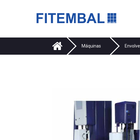
Saltar para o conteï¿½do principal da pï¿½gina
Máquinas
Envolv