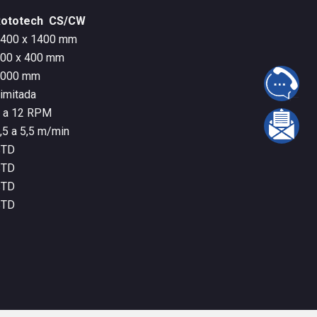
Rototech CS/CW
400 x 1400 mm
00 x 400 mm
2000 mm
FALE 
limitada
 a 12 RPM
INFOR
,5 a 5,5 m/min
STD
STD
STD
STD