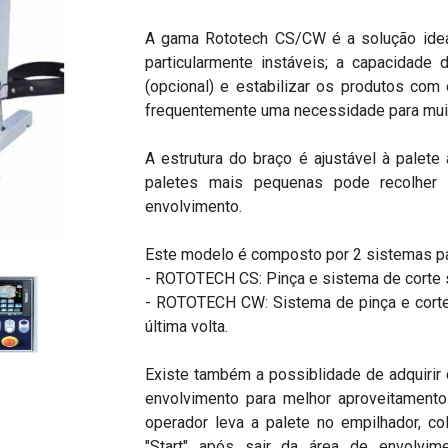
A gama Rototech CS/CW é a solução ideal 
particularmente instáveis; a capacidade
(opcional) e estabilizar os produtos com 
frequentemente uma necessidade para muita
A estrutura do braço é ajustável à palete 
paletes mais pequenas pode recolher
envolvimento.
Este modelo é composto por 2 sistemas par
- ROTOTECH CS: Pinça e sistema de corte s
- ROTOTECH CW: Sistema de pinça e corte 
última volta.
Existe também a possiblidade de adquirir
envolvimento para melhor aproveitamento
operador leva a palete no empilhador, c
"Start" após sair da área de envolvim