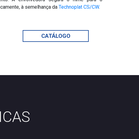
ticamente, à semelhança da
Technoplat CS/CW
.
CATÁLOGO
ICAS