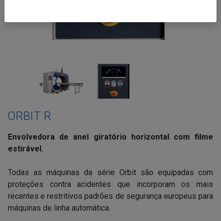
ORBIT R
Envolvedora de anel giratório horizontal com filme
estirável.
Todas as máquinas da série Orbit são equipadas com
proteções contra acidentes que incorporam os mais
recentes e restritivos padrões de segurança europeus para
máquinas de linha automática.