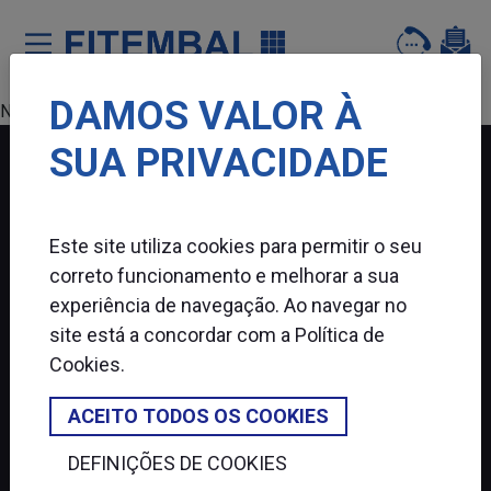
DAMOS VALOR À
Saltar para o conteï¿½do principal da pï¿½gina
Nenhum produto encontrado.
SUA PRIVACIDADE
FITEMBAL
Este site utiliza cookies para permitir o seu
SIGA-NOS
correto funcionamento e melhorar a sua
experiência de navegação. Ao navegar no
site está a concordar com a
Política de
Cookies
.
ACEITO TODOS OS COOKIES
DEFINIÇÕES DE COOKIES