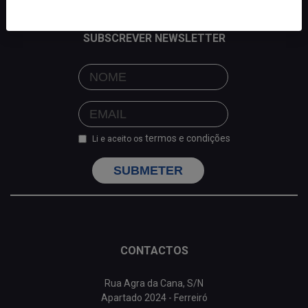
SUBSCREVER NEWSLETTER
termos e condições
Li e aceito os
SUBMETER
CONTACTOS
Rua Agra da Cana, S/N
Apartado 2024 - Ferreiró