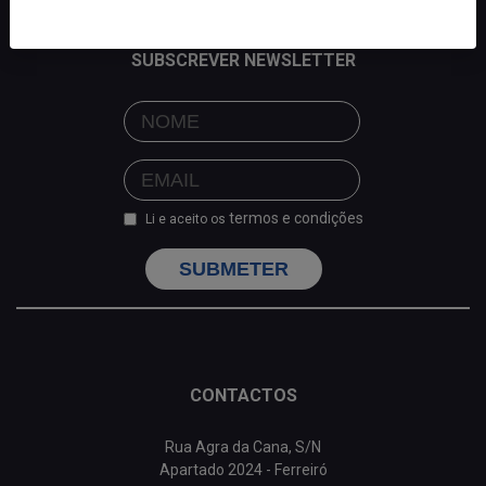
SUBSCREVER NEWSLETTER
termos e condições
Li e aceito os
SUBMETER
CONTACTOS
Rua Agra da Cana, S/N
Apartado 2024 - Ferreiró