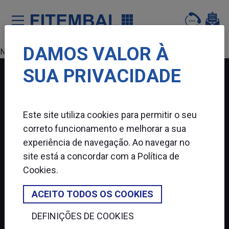
DAMOS VALOR À
Saltar para o conteï¿½do principal da pï¿½gina
Nenhum produto encontrado.
SUA PRIVACIDADE
FITEMBAL
Este site utiliza cookies para permitir o seu
SIGA-NOS
correto funcionamento e melhorar a sua
experiência de navegação. Ao navegar no
site está a concordar com a
Política de
Cookies
.
ACEITO TODOS OS COOKIES
DEFINIÇÕES DE COOKIES