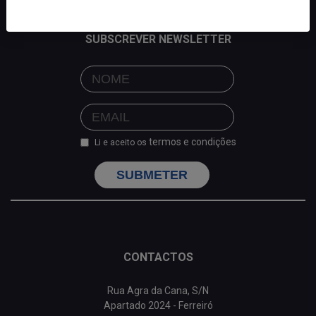
SUBSCREVER NEWSLETTER
termos e condições
Li e aceito os
SUBMETER
CONTACTOS
Rua Agra da Cana, S/N
Apartado 2024 - Ferreiró