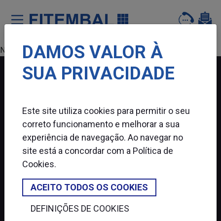
DAMOS VALOR À
Saltar para o conteï¿½do principal da pï¿½gina
Nenhum produto encontrado.
SUA PRIVACIDADE
FITEMBAL
Este site utiliza cookies para permitir o seu
SIGA-NOS
correto funcionamento e melhorar a sua
experiência de navegação. Ao navegar no
site está a concordar com a
Política de
Cookies
.
ACEITO TODOS OS COOKIES
DEFINIÇÕES DE COOKIES