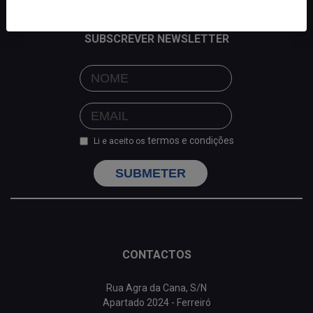
SUBSCREVER NEWSLETTER
termos e condições
Li e aceito os
SUBMETER
CONTACTOS
Rua Agra da Cana, S/N
Apartado 2024 - Ferreiró