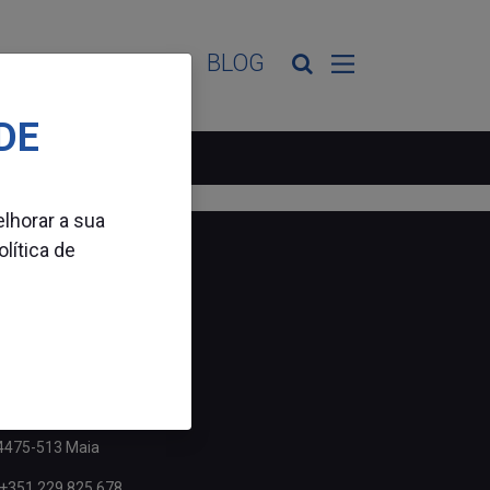
ES DE ATIVIDADE
BLOG
DE
elhorar a sua
olítica de
CONTACTOS
Rua Agra da Cana, S/N
Apartado 2024 - Ferreiró
Santa Maria de Avioso
4475-513 Maia
+351 229 825 678