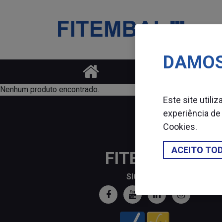
DAMOS
Saltar para o conteï¿½do principal da pï¿½gina
Nenhum produto encontrado.
Este site utili
experiência de
Cookies
.
ACEITO TO
FITEMBAL
SIGA-NOS