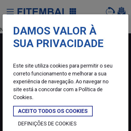
DAMOS VALOR À
Saltar para o conteï¿½do principal da pï¿½gina
Nenhum produto encontrado.
SUA PRIVACIDADE
FITEMBAL
Este site utiliza cookies para permitir o seu
SIGA-NOS
correto funcionamento e melhorar a sua
experiência de navegação. Ao navegar no
site está a concordar com a
Política de
Cookies
.
ACEITO TODOS OS COOKIES
DEFINIÇÕES DE COOKIES