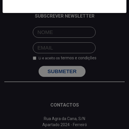
SUBSCREVER NEWSLETTER
termos e condições
Li e aceito os
SUBMETER
CONTACTOS
Rua Agra da Cana, S/N
Apartado 2024 - Ferreiró