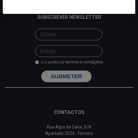
SUBSCREVER NEWSLETTER
termos e condições
Li e aceito os
SUBMETER
CONTACTOS
Rua Agra da Cana, S/N
Apartado 2024 - Ferreiró