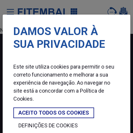
DAMOS VALOR À
Saltar para o conteï¿½do principal da pï¿½gina
Nenhum produto encontrado.
SUA PRIVACIDADE
FITEMBAL
Este site utiliza cookies para permitir o seu
SIGA-NOS
correto funcionamento e melhorar a sua
experiência de navegação. Ao navegar no
site está a concordar com a
Política de
Cookies
.
ACEITO TODOS OS COOKIES
DEFINIÇÕES DE COOKIES