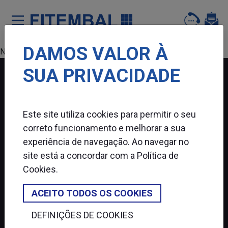
DAMOS VALOR À
Saltar para o conteï¿½do principal da pï¿½gina
Nenhum produto encontrado.
SUA PRIVACIDADE
FITEMBAL
Este site utiliza cookies para permitir o seu
SIGA-NOS
correto funcionamento e melhorar a sua
experiência de navegação. Ao navegar no
site está a concordar com a
Política de
Cookies
.
ACEITO TODOS OS COOKIES
DEFINIÇÕES DE COOKIES