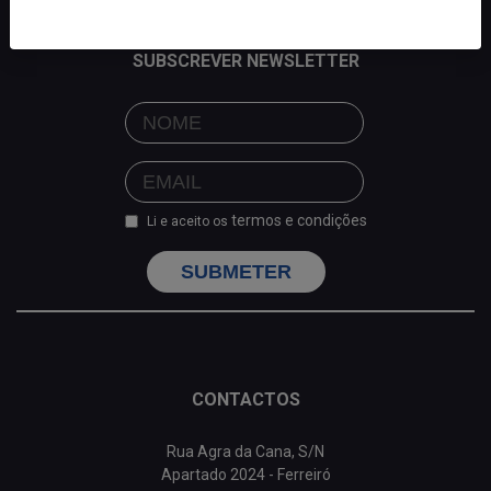
SUBSCREVER NEWSLETTER
termos e condições
Li e aceito os
SUBMETER
CONTACTOS
Rua Agra da Cana, S/N
Apartado 2024 - Ferreiró