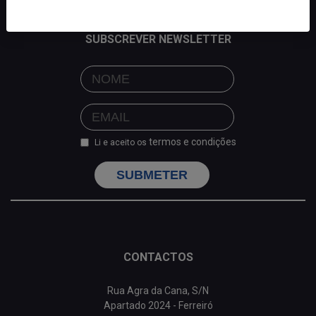
SUBSCREVER NEWSLETTER
termos e condições
Li e aceito os
SUBMETER
CONTACTOS
Rua Agra da Cana, S/N
Apartado 2024 - Ferreiró