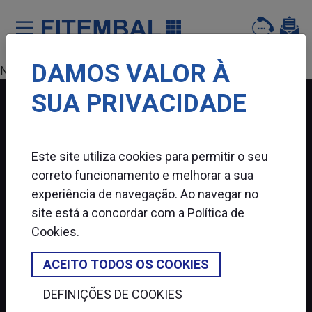
DAMOS VALOR À
Saltar para o conteï¿½do principal da pï¿½gina
Nenhum produto encontrado.
SUA PRIVACIDADE
FITEMBAL
Este site utiliza cookies para permitir o seu
SIGA-NOS
correto funcionamento e melhorar a sua
experiência de navegação. Ao navegar no
site está a concordar com a
Política de
Cookies
.
ACEITO TODOS OS COOKIES
DEFINIÇÕES DE COOKIES