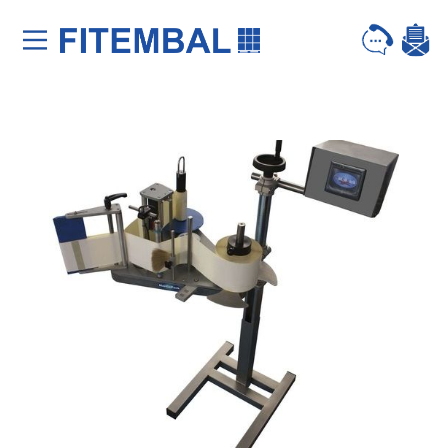
Saltar para o conteï¿½do principal da pï¿½gina