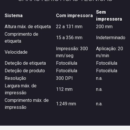
Sem
Sistema
Com impressora
impressora
Altura máx. de etiqueta
22 a 131 mm
200 mm
Comprimento de
15 a 356 mm
Indeterminado
etiqueta
Impressão: 300
Aplicação: 20
Velocidade
mm/seg
m/min
Deteção de etiqueta
Fotocélula
Fotocélula
Deteção de produto
Fotocélula
Fotocélula
Resolução
300 DPI
n.a.
Largura máx. de
112 mm
n.a.
impressão
Comprimento máx. de
1.249 mm
n.a.
impressão