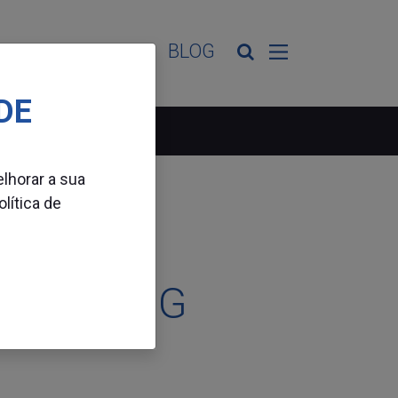
ES DE ATIVIDADE
BLOG
DE
elhorar a sua
olítica de
A MASKING