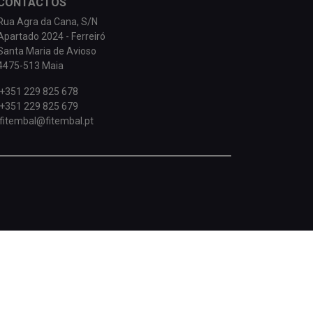
CONTACTOS
Rua Agra da Cana, S/N
Apartado 2024 - Ferreiró
Santa Maria de Avioso
4475-513 Maia
+351 229 825 678
+351 229 825 679
fitembal@fitembal.pt