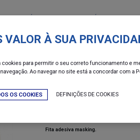
MÁQUINAS
CONSUMÍVEIS
SETOR
 VALOR À SUA PRIVACIDA
s Adesivas
Fita de papel
Fita adesiva masking
za cookies para permitir o seu correto funcionamento e m
 navegação. Ao navegar no site está a concordar com a
P
DEFINIÇÕES DE COOKIES
DOS OS COOKIES
FITA ADESIV
Fita adesiva masking.