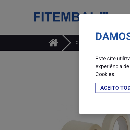
DAMOS
Saltar para o conteï¿½do principal da pï¿½gina
Consumíveis
Fita
Este site utili
experiência de
Cookies
.
ACEITO TO