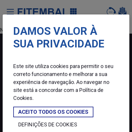
DAMOS VALOR À
Saltar para o conteï¿½do principal da pï¿½gina
Nenhum produto encontrado.
SUA PRIVACIDADE
FITEMBAL
Este site utiliza cookies para permitir o seu
SIGA-NOS
correto funcionamento e melhorar a sua
experiência de navegação. Ao navegar no
site está a concordar com a
Política de
Cookies
.
ACEITO TODOS OS COOKIES
DEFINIÇÕES DE COOKIES