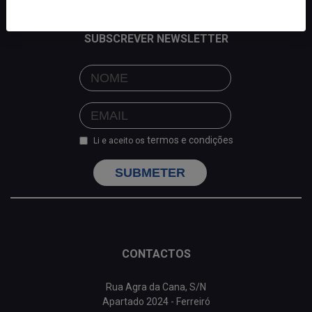
SUBSCREVER NEWSLETTER
termos e condições
Li e aceito os
SUBMETER
CONTACTOS
Rua Agra da Cana, S/N
Apartado 2024 - Ferreiró