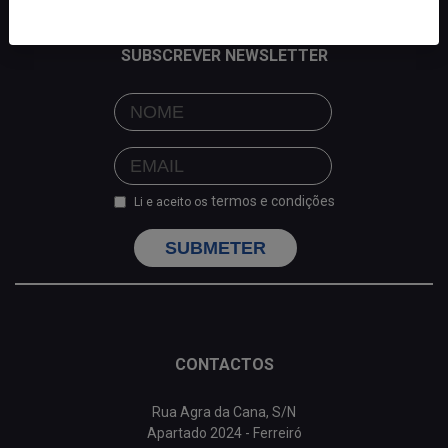
SUBSCREVER NEWSLETTER
termos e condições
Li e aceito os
SUBMETER
CONTACTOS
Rua Agra da Cana, S/N
Apartado 2024 - Ferreiró