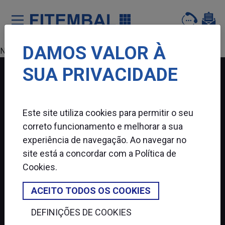
DAMOS VALOR À
Saltar para o conteï¿½do principal da pï¿½gina
Nenhum produto encontrado.
SUA PRIVACIDADE
FITEMBAL
Este site utiliza cookies para permitir o seu
SIGA-NOS
correto funcionamento e melhorar a sua
experiência de navegação. Ao navegar no
site está a concordar com a
Política de
Cookies
.
ACEITO TODOS OS COOKIES
DEFINIÇÕES DE COOKIES