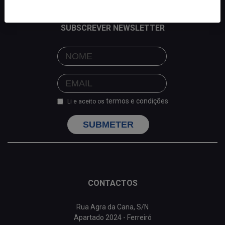
SUBSCREVER NEWSLETTER
termos e condições
Li e aceito os
SUBMETER
CONTACTOS
Rua Agra da Cana, S/N
Apartado 2024 - Ferreiró