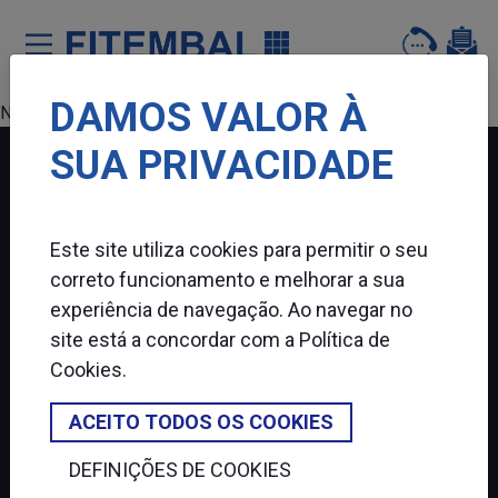
DAMOS VALOR À
Saltar para o conteï¿½do principal da pï¿½gina
Nenhum produto encontrado.
SUA PRIVACIDADE
FITEMBAL
Este site utiliza cookies para permitir o seu
SIGA-NOS
correto funcionamento e melhorar a sua
experiência de navegação. Ao navegar no
site está a concordar com a
Política de
Cookies
.
ACEITO TODOS OS COOKIES
DEFINIÇÕES DE COOKIES