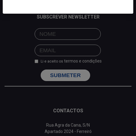
SUBSCREVER NEWSLETTER
termos e condições
Li e aceito os
SUBMETER
CONTACTOS
Rua Agra da Cana, S/N
Apartado 2024 - Ferreiró