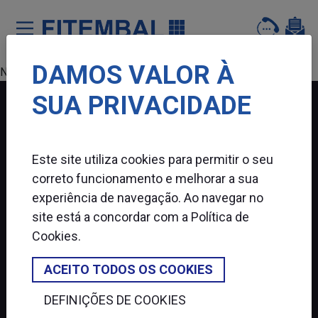
DAMOS VALOR À
Saltar para o conteï¿½do principal da pï¿½gina
Nenhum produto encontrado.
SUA PRIVACIDADE
FITEMBAL
Este site utiliza cookies para permitir o seu
SIGA-NOS
correto funcionamento e melhorar a sua
experiência de navegação. Ao navegar no
site está a concordar com a
Política de
Cookies
.
ACEITO TODOS OS COOKIES
DEFINIÇÕES DE COOKIES