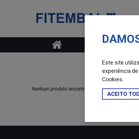
DAMOS
Saltar para o conteï¿½do principal da pï¿½gina
Este site utili
experiência de
Cookies
.
Nenhum produto encontrado.
ACEITO TO