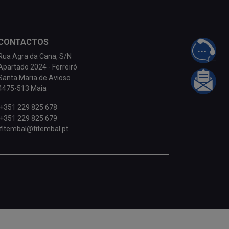
CONTACTOS
FALE 
Rua Agra da Cana, S/N
Apartado 2024 - Ferreiró
Santa Maria de Avioso
INFOR
4475-513 Maia
+351 229 825 678
+351 229 825 679
fitembal@fitembal.pt