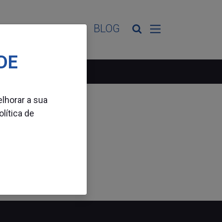
ES DE ATIVIDADE
BLOG
DE
elhorar a sua
olítica de