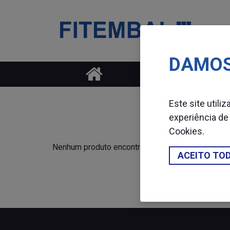
DAMOS
Saltar para o conteï¿½do principal da pï¿½gina
Este site utili
experiência de
Cookies
.
Nenhum produto encontrado.
ACEITO TO