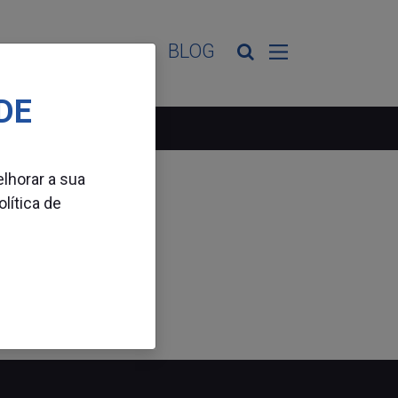
ES DE ATIVIDADE
BLOG
DE
elhorar a sua
olítica de