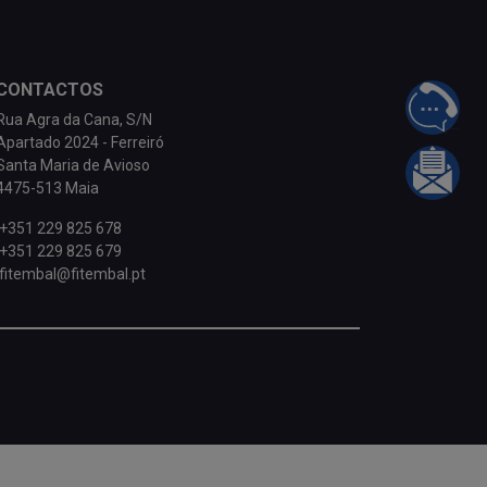
CONTACTOS
FALE 
Rua Agra da Cana, S/N
Apartado 2024 - Ferreiró
Santa Maria de Avioso
INFOR
4475-513 Maia
+351 229 825 678
+351 229 825 679
fitembal@fitembal.pt