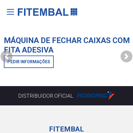
Saltar para o conteï¿½do principal da pï¿½gina
MÁQUINA DE FECHAR CAIXAS COM
FITA ADESIVA
Anterior
Segui
PEDIR INFORMAÇÕES
DISTRIBUIDOR OFICIAL
FITEMBAL