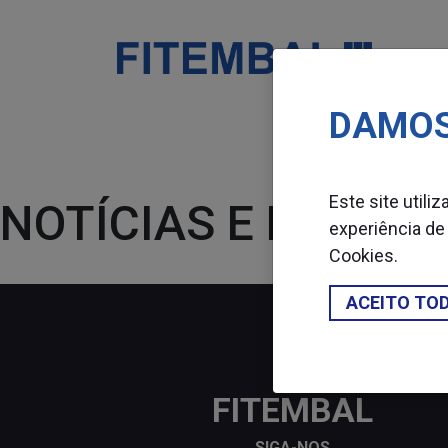
DAMOS
Saltar para o conteï¿½do principal da pï¿½gina
empack2019-18-e-19-de-setem
Este site utili
NOTÍCIAS E EVENTO
experiência de
Cookies
.
ACEITO TO
FITEMBAL
SIGA-NOS