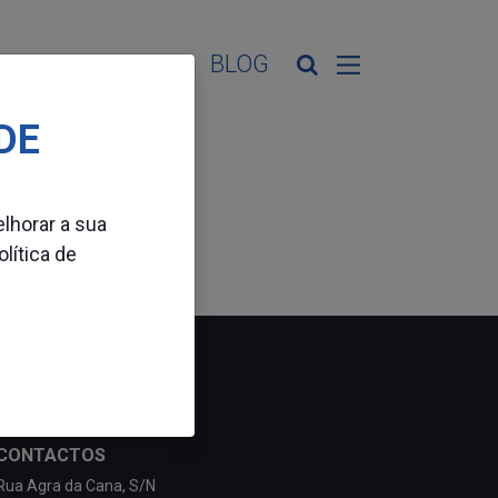
ES DE ATIVIDADE
BLOG
DE
elhorar a sua
olítica de
CONTACTOS
Rua Agra da Cana, S/N