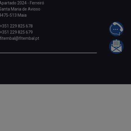
Apartado 2024 - Ferreiró
Santa Maria de Avioso
4475-513 Maia
+351 229 825 678
FALE 
+351 229 825 679
fitembal@fitembal.pt
INFOR