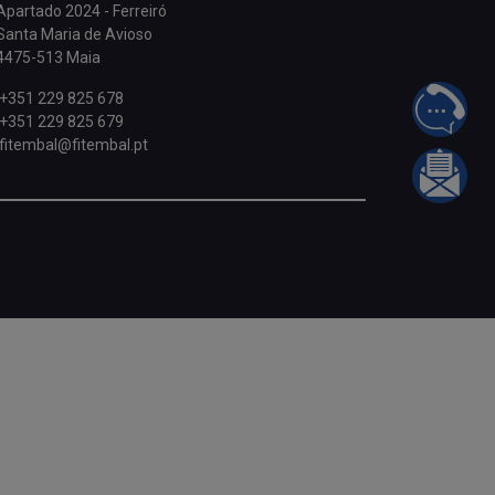
Apartado 2024 - Ferreiró
Santa Maria de Avioso
4475-513 Maia
+351 229 825 678
FALE 
+351 229 825 679
fitembal@fitembal.pt
INFOR