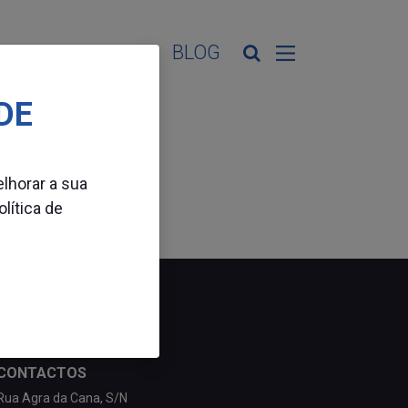
ES DE ATIVIDADE
BLOG
DE
elhorar a sua
olítica de
CONTACTOS
Rua Agra da Cana, S/N