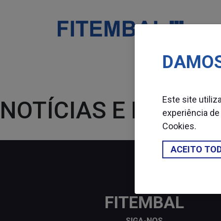
DAMOS
Saltar para o conteï¿½do principal da pï¿½gina
all4pack-2019
Este site utili
NOTÍCIAS E EVENTO
experiência de
Cookies
.
ACEITO TO
FITEMBAL
SIGA-NOS