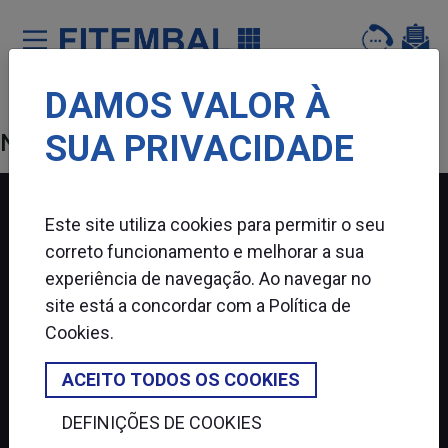
DAMOS VALOR À
Saltar para o conteï¿½do principal da pï¿½gina
events
SUA PRIVACIDADE
NOTÍCIAS E EVENTOS
Este site utiliza cookies para permitir o seu
correto funcionamento e melhorar a sua
FITEMBAL
experiência de navegação. Ao navegar no
site está a concordar com a
Política de
SIGA-NOS
Cookies
.
ACEITO TODOS OS COOKIES
DEFINIÇÕES DE COOKIES