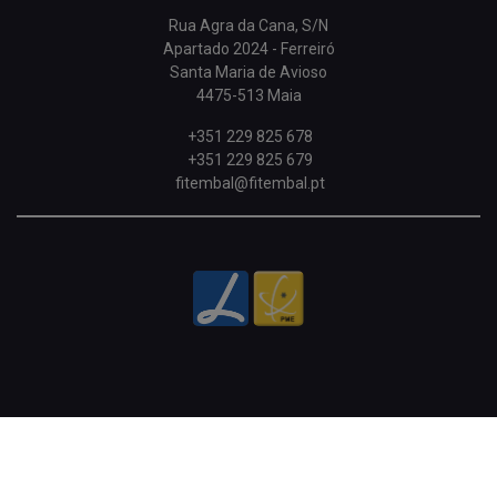
Rua Agra da Cana, S/N
Apartado 2024 - Ferreiró
Santa Maria de Avioso
4475-513 Maia
+351 229 825 678
+351 229 825 679
fitembal@fitembal.pt