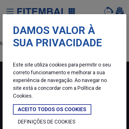
DAMOS VALOR À
Saltar para o conteï¿½do principal da pï¿½gina
SUA PRIVACIDADE
Nenhum produto encontrado.
Este site utiliza cookies para permitir o seu
correto funcionamento e melhorar a sua
experiência de navegação. Ao navegar no
FITEMBAL
site está a concordar com a
Política de
Cookies
.
SIGA-NOS
ACEITO TODOS OS COOKIES
DEFINIÇÕES DE COOKIES