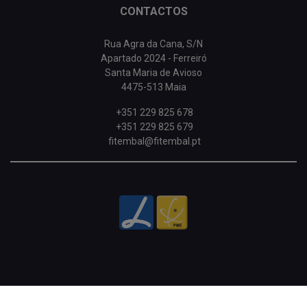
CONTACTOS
Rua Agra da Cana, S/N
Apartado 2024 - Ferreiró
Santa Maria de Avioso
4475-513 Maia
+351 229 825 678
+351 229 825 679
fitembal@fitembal.pt