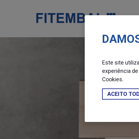
DAMOS
Saltar para o conteï¿½do principal da pï¿½gina
Este site utili
experiência de
Cookies
.
ACEITO TO