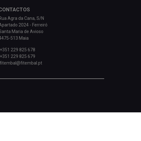
CONTACTOS
Rua Agra da Cana, S/N
Apartado 2024 - Ferreiró
Santa Maria de Avioso
4475-513 Maia
+351 229 825 678
+351 229 825 679
fitembal@fitembal.pt