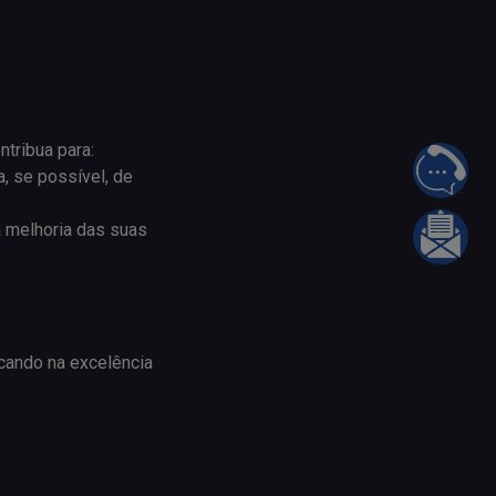
tribua para:
FALE 
, se possível, de
 melhoria das suas
INFOR
ocando na excelência