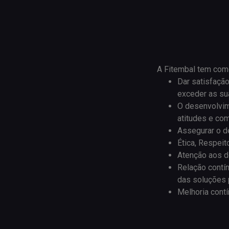
A Fitembal tem como
Dar satisfaçã
exceder as su
O desenvolvim
atitudes e co
Assegurar o d
Ética, Respeit
Atenção aos d
Relação contí
das soluções 
Melhoria cont