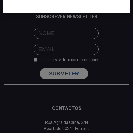
SUBSCREVER NEWSLETTER
termos e condições
Li e aceito os
SUBMETER
CONTACTOS
Rua Agra da Cana, S/N
Apartado 2024 - Ferreiró