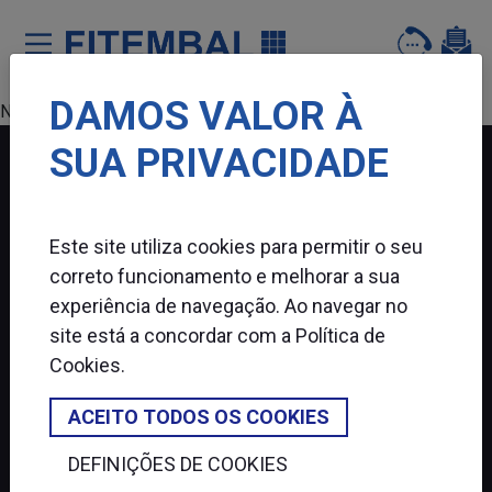
DAMOS VALOR À
Saltar para o conteï¿½do principal da pï¿½gina
Nenhum produto encontrado.
SUA PRIVACIDADE
FITEMBAL
Este site utiliza cookies para permitir o seu
SIGA-NOS
correto funcionamento e melhorar a sua
experiência de navegação. Ao navegar no
site está a concordar com a
Política de
Cookies
.
ACEITO TODOS OS COOKIES
DEFINIÇÕES DE COOKIES