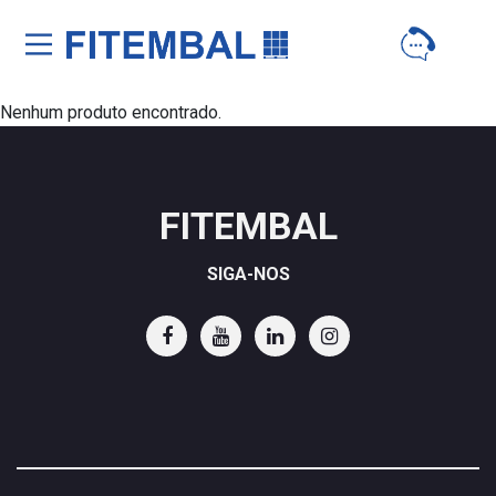
Saltar para o conteï¿½do principal da pï¿½gina
Nenhum produto encontrado.
FITEMBAL
SIGA-NOS