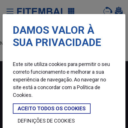
DAMOS VALOR À
Saltar para o conteï¿½do principal da pï¿½gina
SUA PRIVACIDADE
Nenhum produto encontrado.
Este site utiliza cookies para permitir o seu
correto funcionamento e melhorar a sua
experiência de navegação. Ao navegar no
FITEMBAL
site está a concordar com a
Política de
Cookies
.
SIGA-NOS
ACEITO TODOS OS COOKIES
DEFINIÇÕES DE COOKIES