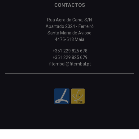
CONTACTOS
Rua Agra da Cana, S/N
Apartado 2024 - Ferreiró
Santa Maria de Avioso
4475-513 Maia
+351 229 825 678
+351 229 825 679
fitembal@fitembal.pt