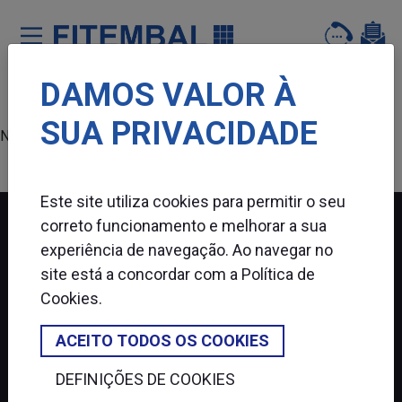
DAMOS VALOR À
Saltar para o conteï¿½do principal da pï¿½gina
SUA PRIVACIDADE
Nenhum produto encontrado.
Este site utiliza cookies para permitir o seu
correto funcionamento e melhorar a sua
experiência de navegação. Ao navegar no
FITEMBAL
site está a concordar com a
Política de
Cookies
.
SIGA-NOS
ACEITO TODOS OS COOKIES
DEFINIÇÕES DE COOKIES