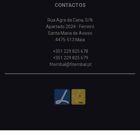
CONTACTOS
Rua Agra da Cana, S/N
Apartado 2024 - Ferreiró
Santa Maria de Avioso
4475-513 Maia
+351 229 825 678
+351 229 825 679
fitembal@fitembal.pt