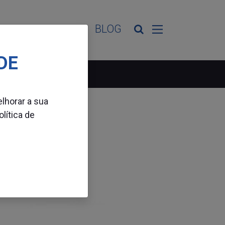
ES DE ATIVIDADE
BLOG
DE
elhorar a sua
olítica de