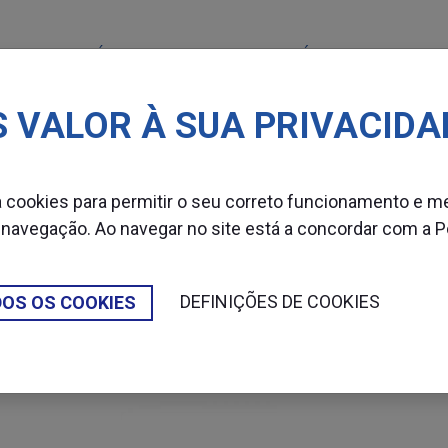
MÁQUINAS
CONSUMÍVEIS
SETOR
 VALOR À SUA PRIVACIDA
ras
Banding
za cookies para permitir o seu correto funcionamento e m
 navegação. Ao navegar no site está a concordar com a
P
BANDING
DEFINIÇÕES DE COOKIES
DOS OS COOKIES