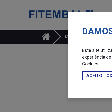
DAMOS
Saltar para o conteï¿½do principal da pï¿½gina
Máquinas
Cintado
Este site utili
experiência de
Cookies
.
ACEITO TO